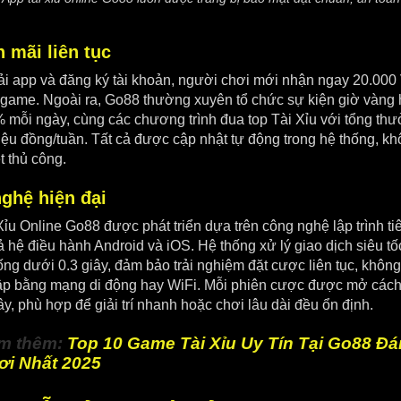
 mãi liên tục
tải app và đăng ký tài khoản, người chơi mới nhận ngay 20.00
ử game. Ngoài ra, Go88 thường xuyên tổ chức sự kiện giờ vàng 
 mỗi ngày, cùng các chương trình đua top Tài Xỉu với tổng thư
riệu đồng/tuần. Tất cả được cập nhật tự động trong hệ thống, k
t thủ công.
ghệ hiện đại
ỉu Online Go88 được phát triển dựa trên công nghệ lập trình tiên
 hệ điều hành Android và iOS. Hệ thống xử lý giao dịch siêu tố
ống dưới 0.3 giây, đảm bảo trải nghiệm đặt cược liên tục, không 
cập bằng mạng di động hay WiFi. Mỗi phiên cược được mở cách
y, phù hợp để giải trí nhanh hoặc chơi lâu dài đều ổn định.
m thêm:
Top 10 Game Tài Xỉu Uy Tín Tại Go88 Đ
ơi Nhất 2025