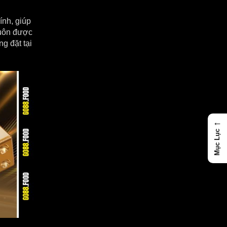
ính, giúp
luôn được
g đặt tại
←
Mục Lục