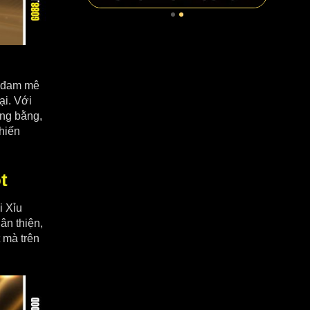
i đam mê
ại. Với
ng bằng,
hiến
t
i Xỉu
ân thiện,
 mà trên