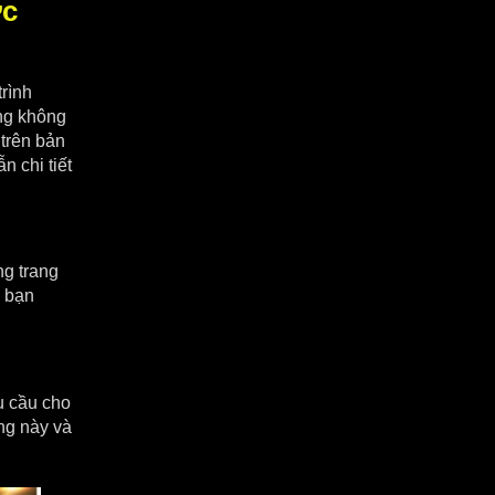
ực
rình
ụng không
 trên bản
n chi tiết
ng trang
ị bạn
u cầu cho
ng này và