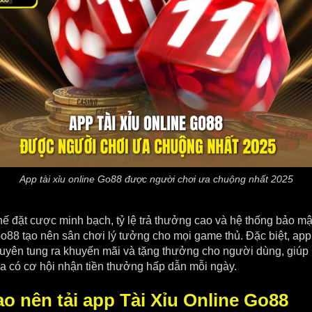
App tài xỉu online Go88 được người chơi ưa chuộng nhất 2025
ế đặt cược minh bạch, tỷ lệ trả thưởng cao và hệ thống bảo mậ
Go88 tạo nên sân chơi lý tưởng cho mọi game thủ. Đặc biệt, app
uyên tung ra khuyến mãi và tặng thưởng cho người dùng, giúp
vừa có cơ hội nhận tiền thưởng hấp dẫn mỗi ngày.
ao nên tải app Tài Xỉu Online Go88