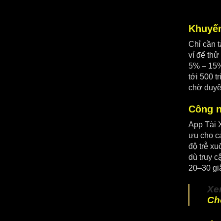
Khuyến
Chỉ cần 
ví để th
5% – 15%
tới 500 t
chờ duyệ
Công n
App Tài X
ưu cho cả
độ trễ xu
dù truy 
20–30 giâ
Xe
Ch