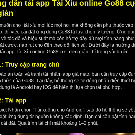
 dẫn tải app Tài Xỉu online Go88 c
giản
muốn chơi tài xỉu mọi lúc mọi nơi mà không cần phụ thuộc vào t
b, thì việc cài đặt ứng dụng Go88 là lựa chọn lý tưởng. Ứng d
u về tốc độ và hiệu suất mà còn hỗ trợ đầy đủ mọi tính năng như
ặt cược, nạp rút cho đến theo dõi lịch sử. Dưới đây là hướng dẫ
tải app Tài Xỉu online Go88 cực đơn giản chỉ trong vài bước.
: Truy cập trang chủ
ảo an toàn và tránh tải nhầm app giả mạo, bạn cần truy cập đú
 thức của Go88. Tại đây, hệ thống sẽ tự động nhận diện thiết b
ụng là Android hay iOS để hiển thị lựa chọn tải phù hợp.
: Tải app
oid: Nhấn chọn “Tải xuống cho Android”, sau đó hệ thống sẽ yê
đặt ứng dụng từ nguồn không xác định. Bạn chỉ cần bật tính nă
cài đặt. Quá trình tải chỉ mất khoảng 1–2 phút.