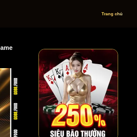
Trang chủ
Game