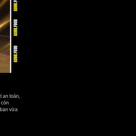
t an toàn,
 còn
 bạn vừa