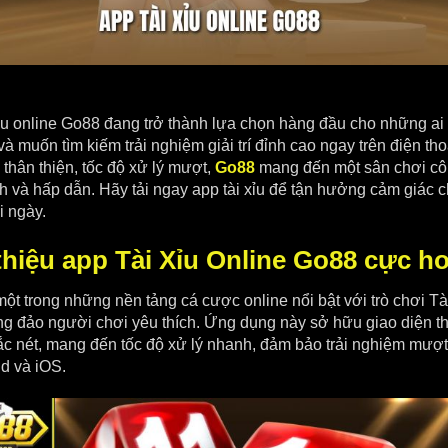
xỉu online Go88 đang trở thành lựa chọn hàng đầu cho những a
à muốn tìm kiếm trải nghiệm giải trí đỉnh cao ngay trên điện tho
 thân thiện, tốc độ xử lý mượt,
Go88
mang đến một sân chơi cô
h và hấp dẫn. Hãy tải ngay app tài xỉu để tận hưởng cảm giác c
i ngày.
thiệu app Tài Xỉu Online Go88 cực ho
ột trong những nền tảng cá cược online nổi bật với trò chơi Tà
g đảo người chơi yêu thích. Ứng dụng này sở hữu giao diện th
ắc nét, mang đến tốc độ xử lý nhanh, đảm bảo trải nghiệm mượt
d và iOS.