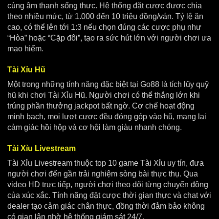
cùng âm thanh sống thực. Hệ thống đặt cược được chia
theo nhiều mức, từ 1.000 đến 10 triệu đồng/ván. Tỷ lệ ăn
cao, có thể lên tới 1:3 nếu chọn đúng các cược phụ như
“Hòa” hoặc “Cặp đôi”, tạo ra sức hút lớn với người chơi ưa
mạo hiểm.
Tài Xỉu Hũ
Một trong những tính năng đặc biệt tại Go88 là tích lũy quỹ
hũ khi chơi Tài Xỉu Hũ. Người chơi có thể thắng lớn khi
trúng phần thưởng jackpot bất ngờ. Cơ chế hoạt động
minh bạch, mọi lượt cược đều đóng góp vào hũ, mang lại
cảm giác hồi hộp và cơ hội làm giàu nhanh chóng.
Tài Xỉu Livestream
Tài Xỉu Livestream thuộc top 10 game Tài Xỉu uy tín, đưa
người chơi đến gần trải nghiệm sòng bài thực thụ. Qua
video HD trực tiếp, người chơi theo dõi từng chuyển động
của xúc xắc. Tính năng đặt cược thời gian thực và chat với
dealer tạo cảm giác chân thực, đồng thời đảm bảo không
có gian lận nhờ hệ thống giám sát 24/7.