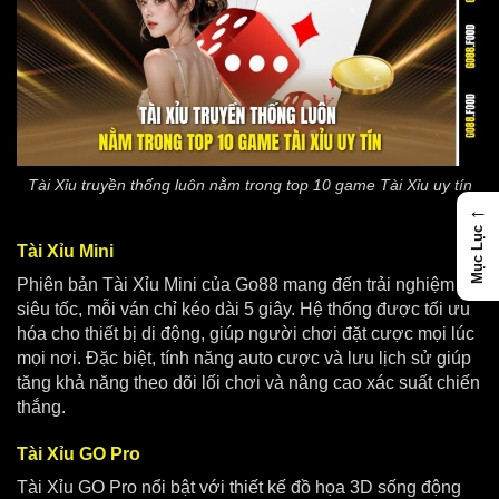
Tài Xỉu truyền thống luôn nằm trong top 10 game Tài Xỉu uy tín
←
Mục Lục
Tài Xỉu Mini
Phiên bản Tài Xỉu Mini của Go88 mang đến trải nghiệm
siêu tốc, mỗi ván chỉ kéo dài 5 giây. Hệ thống được tối ưu
hóa cho thiết bị di động, giúp người chơi đặt cược mọi lúc
mọi nơi. Đặc biệt, tính năng auto cược và lưu lịch sử giúp
tăng khả năng theo dõi lối chơi và nâng cao xác suất chiến
thắng.
Tài Xỉu GO Pro
Tài Xỉu GO Pro nổi bật với thiết kế đồ họa 3D sống động