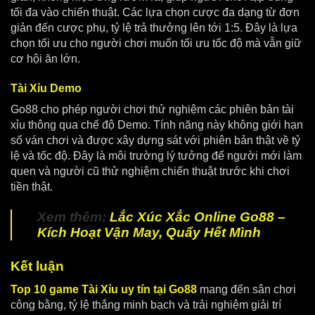
tối đa vào chiến thuật. Các lựa chọn cược đa dạng từ đơn
giản đến cược phụ, tỷ lệ trả thưởng lên tới 1:5. Đây là lựa
chọn tối ưu cho người chơi muốn tối ưu tốc độ mà vẫn giữ
cơ hội ăn lớn.
Tài Xỉu Demo
Go88 cho phép người chơi thử nghiệm các phiên bản tài
xỉu thông qua chế độ Demo. Tính năng này không giới hạn
số ván chơi và được xây dựng sát với phiên bản thật về tỷ
lệ và tốc độ. Đây là môi trường lý tưởng để người mới làm
quen và người cũ thử nghiệm chiến thuật trước khi chơi
tiền thật.
Xem thêm:
Lắc Xúc Xắc Online Go88 –
Kích Hoạt Vận May, Quẩy Hết Mình
Kết luận
Top 10 game Tài Xỉu uy tín tại Go88
mang đến sân chơi
công bằng, tỷ lệ thắng minh bạch và trải nghiệm giải trí