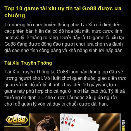
Top 10 game tài xỉu uy tín tại Go88 được ưa
chuộng
Từ những trò chơi truyền thống như Tài Xỉu cổ điển đến
các phiên bản hiện đại có đồ họa bắt mắt, mức cược linh
hoạt và tỷ lệ thắng rõ ràng. Dưới đây là 10 game tài xỉu tại
Go88 đang được đông đảo người chơi lựa chọn và đánh
giá cao nhờ tính công bằng và khả năng sinh lời hấp dẫn.
Tài Xỉu Truyền Thống
Tài Xỉu Truyền Thống tại Go88 luôn nằm trong top đầu về
lượng người chơi. Với luật chơi quen thuộc, giao diện trực
quan và tốc độ xử lý nhanh chưa đến 10 giây/ván, tựa
game này phù hợp cho cả người mới lẫn cao thủ. Tỷ lệ trả
thưởng ổn định 1:1 cho cược Tài hoặc Xỉu giúp người
chơi dễ quản lý vốn và duy trì chuỗi cược dài hạn.