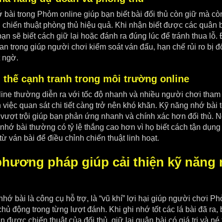
bài trong Phỏm online giúp bạn biết bài đối thủ còn giữ mà cò
chiến thuật phòng thủ hiệu quả. Khi nhận biết được các quân b
bạn sẽ biết cách giữ lại hoặc đánh ra đúng lúc để tránh thua lỗ. 
an trọng giúp người chơi kiểm soát ván đấu, hạn chế rủi ro bị đố
t ngờ.
i thế cạnh tranh trong môi trường online
ine thường diễn ra với tốc độ nhanh và nhiều người chơi tham
n việc quan sát chi tiết càng trở nên khó khăn. Kỹ năng nhớ bài t
ế vượt trội giúp bạn phản ứng nhanh và chính xác hơn đối thủ. 
 nhớ bài thường có tỷ lệ thắng cao hơn vì họ biết cách tận dụng 
 từ ván bài để điều chỉnh chiến thuật linh hoạt.
phương pháp giúp cải thiện kỹ năng
hớ bài là công cụ hỗ trợ, là “vũ khí” lợi hại giúp người chơi P
hủ động trong từng lượt đánh. Khi ghi nhớ tốt các lá bài đã ra,
 được chiến thuật của đối thủ, giữ lại quân bài có giá trị và né 