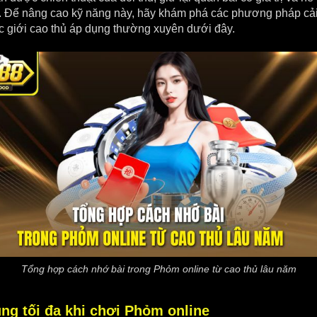
 Để nâng cao kỹ năng này, hãy khám phá các phương pháp cải t
 giới cao thủ áp dụng thường xuyên dưới đây.
Tổng hợp cách nhớ bài trong Phỏm online từ cao thủ lâu năm
ung tối đa khi chơi Phỏm online