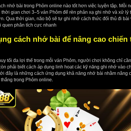
h nhớ bài trong Phỏm online nào tốt hơn việc luyện tập. Mỗi n
thời gian chơi 3–5 ván Phỏm để rèn phản xạ ghi nhớ và xử lý t
. Qua thời gian, não bộ sẽ tự ghi nhớ cách thức đối thủ đi bài
ói quen phân tích cực nhanh
ng cách nhớ bài để nâng cao chiến 
uy tối đa lợi thế trong mỗi ván Phỏm, người chơi không chỉ cầ
òn phải biết cách áp dụng linh hoạt các kỹ năng ghi nhớ vào c
ưới đây là những cách ứng dụng khả năng nhớ bài nhằm nâng 
 thắng trong Phỏm online.