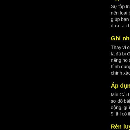
Sự tập tr
nên loại 
giúp bạn 
đưa ra ch
Ghi nh
Thay vì c
lá đã bị 
năng họ 
hình dung
chính xác
Áp dụn
Một Cách
sơ đồ bài
động, giú
9, thì có
Rèn lu