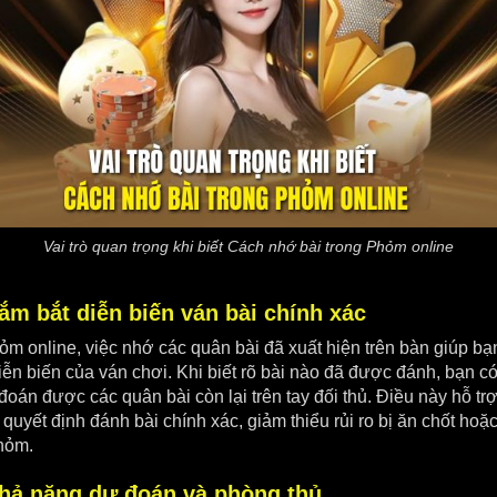
Vai trò quan trọng khi biết Cách nhớ bài trong Phỏm online
ắm bắt diễn biến ván bài chính xác
m online, việc nhớ các quân bài đã xuất hiện trên bàn giúp bạ
iễn biến của ván chơi. Khi biết rõ bài nào đã được đánh, bạn có
oán được các quân bài còn lại trên tay đối thủ. Điều này hỗ tr
quyết định đánh bài chính xác, giảm thiểu rủi ro bị ăn chốt hoặ
phỏm.
hả năng dự đoán và phòng thủ