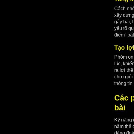
Cách nhớ 
xây dựng 
gây hại, 
yếu tố qu
điểm” bấ
Tạo lợ
Phỏm onl
lúc, khiế
ra lợi th
chơi giỏi
thông tin
Các 
bài
Kỹ năng n
nắm thế c
dàng đoán