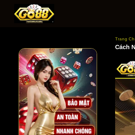
Chuyển
đến
nội
dung
Trang Ch
Cách N