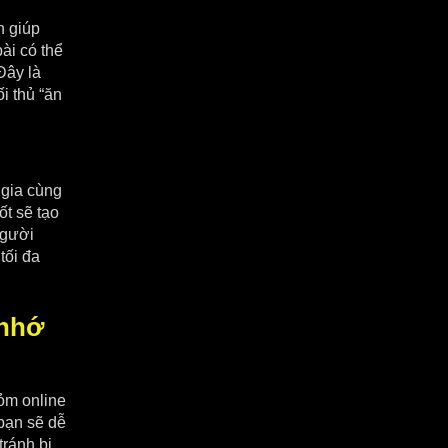
n giúp
ài có thể
Đây là
i thủ “ăn
 gia cùng
ốt sẽ tạo
Người
tối đa
 nhớ
hỏm online
 bạn sẽ dễ
tránh bị