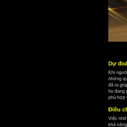
Dự đoá
Khi ngườ
những quâ
đã ra gi
họ đang 
phù hợp v
Điều c
Việc nhớ 
khả năng