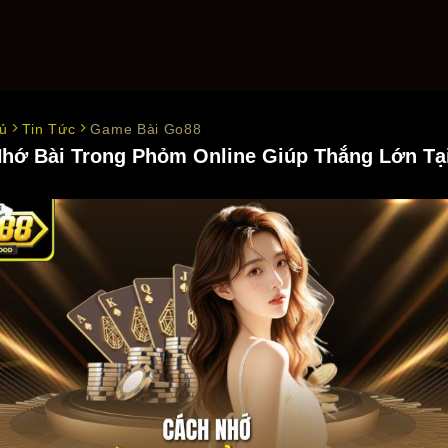
ủ
Tin Tức
Game Bài Go88
hớ Bài Trong Phỏm Online Giúp Thắng Lớn Tạ