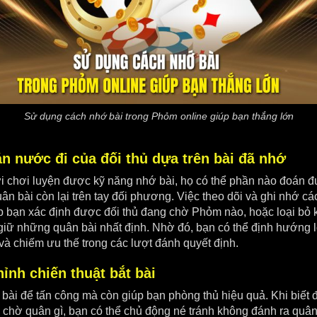
Sử dụng cách nhớ bài trong Phỏm online giúp bạn thắng lớn
n nước đi của đối thủ dựa trên bài đã nhớ
i chơi luyện được kỹ năng nhớ bài, họ có thể phần nào đoán 
n bài còn lại trên tay đối phương. Việc theo dõi và ghi nhớ các
úp bạn xác định được đối thủ đang chờ Phỏm nào, hoặc loại bỏ
giữ những quân bài nhất định. Nhờ đó, bạn có thể định hướng l
à chiếm ưu thế trong các lượt đánh quyết định.
hỉnh chiến thuật bắt bài
bài để tấn công mà còn giúp bạn phòng thủ hiệu quả. Khi biết đ
 chờ quân gì, bạn có thể chủ động né tránh không đánh ra quâ