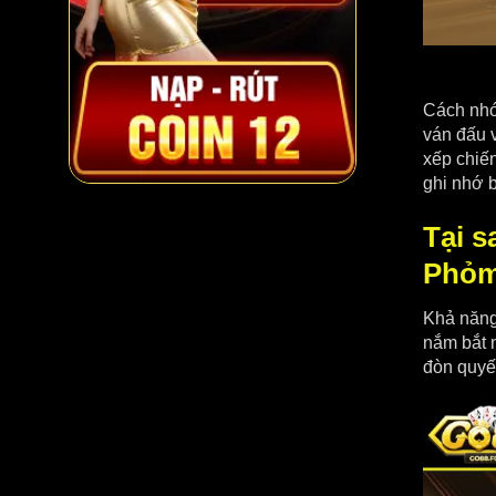
Cách nhớ
ván đấu 
xếp chiế
ghi nhớ 
Tại s
Phỏm
Khả năng 
nắm bắt n
đòn quyế