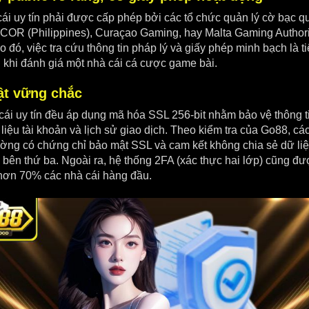
ái uy tín phải được cấp phép bởi các tổ chức quản lý cờ bạc q
OR (Philippines), Curaçao Gaming, hay Malta Gaming Authori
 đó, việc tra cứu thông tin pháp lý và giấy phép minh bạch là ti
 khi đánh giá một nhà cái cá cược game bài.
t vững chắc
cái uy tín đều áp dụng mã hóa SSL 256-bit nhằm bảo vệ thông t
liệu tài khoản và lịch sử giao dịch. Theo kiểm tra của Go88, cá
hường có chứng chỉ bảo mật SSL và cam kết không chia sẻ dữ li
 bên thứ ba. Ngoài ra, hệ thống 2FA (xác thực hai lớp) cũng đ
 hơn 70% các nhà cái hàng đầu.