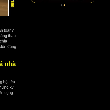
an toàn?
 vàng thau
 chìa
 đến đúng
iá nhà
g bộ tiêu
chứng kỹ
đến cộng