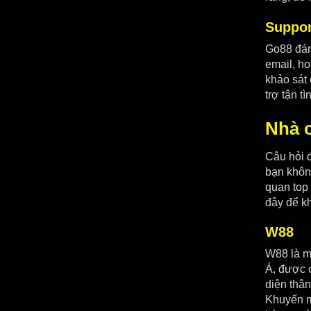
Suppor
Go88 đánh
email, ho
khảo sát
trợ tận t
Nhà c
Câu hỏi đ
bạn khôn
quan top
đây để k
W88
W88 là mộ
Á, được c
diện thân
Khuyến mã