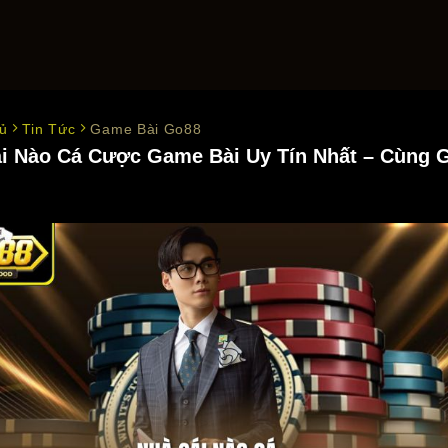
ủ
Tin Tức
Game Bài Go88
i Nào Cá Cược Game Bài Uy Tín Nhất – Cùng 