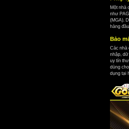
Một nhà c
như PAGC
(MGA). Do
hàng đầu
Bảo mậ
Các nhà 
nhập, dữ 
uy tín t
dùng cho
dụng tại