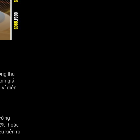
ông thu
ánh giá
 ví điện
hưởng
.2%, hoặc
u kiện rõ