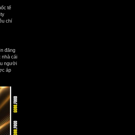
uốc tế
ty
êu chí
in đăng
c nhà cái
ệu người
ược áp